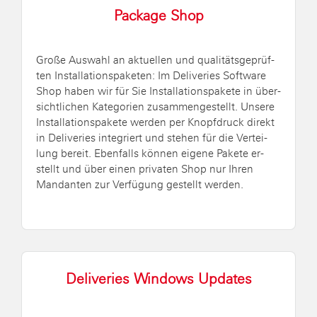
Pa­cka­ge Shop
Große Aus­wahl an ak­tu­el­len und qua­li­täts­ge­prüf­
ten In­stal­la­ti­ons­pa­ke­ten: Im De­li­ve­ries Soft­ware
Shop haben wir für Sie In­stal­la­ti­ons­pa­ke­te in über­
sicht­li­chen Ka­te­go­ri­en zu­sam­men­ge­stellt. Un­se­re
In­stal­la­ti­ons­pa­ke­te wer­den per Knopf­druck di­rekt
in De­li­ve­ries in­te­griert und ste­hen für die Ver­tei­
lung be­reit. Eben­falls kön­nen ei­ge­ne Pa­ke­te er­
stellt und über einen pri­va­ten Shop nur Ihren
Man­dan­ten zur Ver­fü­gung ge­stellt wer­den.
De­li­ve­ries Win­dows Up­dates