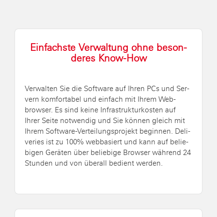
Ein­fachs­te Ver­wal­tung ohne be­son­
de­res Know-How
Ver­wal­ten Sie die Soft­ware auf Ihren PCs und Ser­
vern kom­for­ta­bel und ein­fach mit Ihrem Web­
brow­ser. Es sind keine In­fra­struk­tur­kos­ten auf
Ihrer Seite not­wen­dig und Sie kön­nen gleich mit
Ihrem Soft­ware-Ver­tei­lungs­pro­jekt be­gin­nen. De­li­
ve­ries ist zu 100% web­ba­siert und kann auf be­lie­
bi­gen Ge­rä­ten über be­lie­bi­ge Brow­ser wäh­rend 24
Stun­den und von über­all be­dient wer­den.