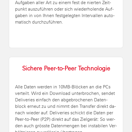
Auf­ga­ben aller Art zu einem fest de nier­ten Zeit­
punkt aus­zu­füh­ren oder sich wie­der­ho­len­de Auf­
ga­ben in von Ihnen fest­ge­leg­ten In­ter­val­len au­to­
ma­tisch durch­zu­füh­ren.
Si­che­re Peer-to-Peer Tech­no­lo­gie
Alle Daten wer­den in 10MB-Blö­cken an die PCs
ver­teilt. Wird ein Down­load un­ter­bro­chen, sen­det
De­li­ve­ries ein­fach den ab­ge­bro­che­nen Da­ten­
block er­neut zu und nimmt den Trans­fer di­rekt da­
nach wie­der auf. De­li­ve­ries schickt die Daten per
Peer-to-Peer (P2P) di­rekt auf das Ziel­ge­rät: So wer­
den auch gröss­te Da­ten­men­gen bei in­sta­bi­len Ver­