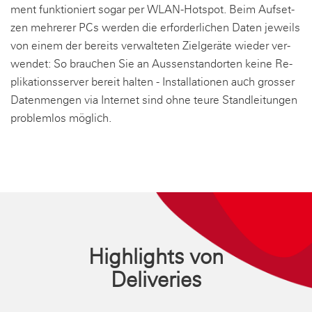
ment funk­tio­niert sogar per WLAN-Hot­spot. Beim Auf­set­
zen meh­re­rer PCs wer­den die er­for­der­li­chen Daten je­weils
von einem der be­reits ver­wal­te­ten Ziel­ge­rä­te wie­der ver­
wen­det: So brau­chen Sie an Aus­sen­stand­or­ten keine Re­
pli­ka­ti­ons­ser­ver be­reit hal­ten - In­stal­la­tio­nen auch gros­ser
Da­ten­men­gen via In­ter­net sind ohne teure Stand­lei­tun­gen
pro­blem­los mög­lich.
Highlights von
Deliveries