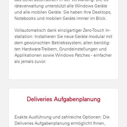
das Gerät au­to­ma­tisch in der Ver­wal­tung. Die Ge­
rä­te­ver­wal­tung un­ter­stützt alle Win­dows Ge­rä­te
und alle mo­bi­len Ge­rä­te: Sie haben Ihre Desk­tops,
Note­books und mo­bi­len Ge­rä­te immer im Blick.
Voll­au­to­ma­tisch dank ein­zig­ar­ti­ger Ze­ro-Touch In­
stal­la­ti­on: In­stal­lie­ren Sie neue Ge­rä­te mo­du­lar mit
dem ge­wünsch­ten Be­triebs­sys­tem, allen be­nö­tig­
ten Hard­ware-Trei­bern, Grund­ein­stel­lun­gen und
Ap­pli­ka­tio­nen sowie Win­dows Patches - ein­fa­cher
als je­mals zuvor.
De­li­ve­ries Auf­ga­ben­pla­nung
Ex­ak­te Aus­füh­rung und zahl­rei­che Op­tio­nen: Die
De­li­ve­ries Auf­ga­ben­pla­nung er­mög­licht Ihnen,