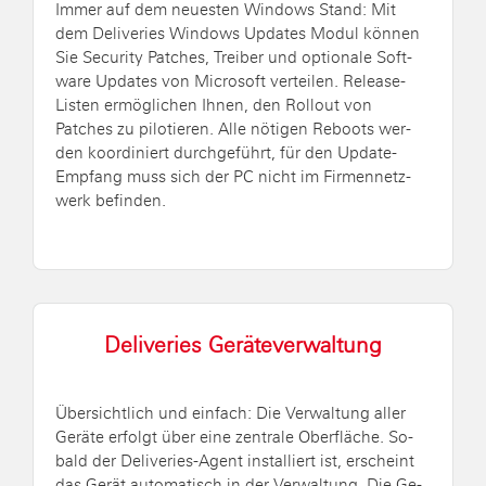
Immer auf dem neu­es­ten Win­dows Stand: Mit
dem De­li­ve­ries Win­dows Up­dates Modul kön­nen
Sie Se­cu­ri­ty Patches, Trei­ber und op­tio­na­le Soft­
ware Up­dates von Mi­cro­soft ver­tei­len. Re­lease-
Lis­ten er­mög­li­chen Ihnen, den Roll­out von
Patches zu pi­lo­tie­ren. Alle nö­ti­gen Re­boots wer­
den ko­or­di­niert durch­ge­führt, für den Up­date-
Emp­fang muss sich der PC nicht im Fir­men­netz­
werk be­fin­den.
De­li­ve­ries Ge­rä­te­ver­wal­tung
Über­sicht­lich und ein­fach: Die Ver­wal­tung aller
Ge­rä­te er­folgt über eine zen­tra­le Ober­flä­che. So­
bald der De­li­ve­ries-Agent in­stal­liert ist, er­scheint