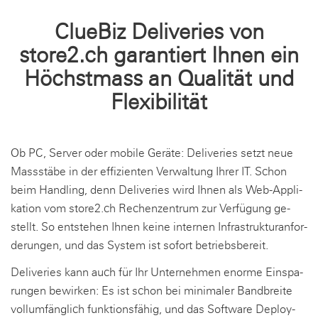
Clu­e­Biz De­li­ve­ries von
store2.ch ga­ran­tiert Ihnen ein
Höchst­mass an Qua­li­tät und
Fle­xi­bi­li­tät
Ob PC, Ser­ver oder mo­bi­le Ge­rä­te: De­li­ve­ries setzt neue
Mass­stä­be in der ef­fi­zi­en­ten Ver­wal­tung Ihrer IT. Schon
beim Hand­ling, denn De­li­ve­ries wird Ihnen als Web-Ap­pli­
ka­ti­on vom store2.ch Re­chen­zen­trum zur Ver­fü­gung ge­
stellt. So ent­ste­hen Ihnen keine in­ter­nen In­fra­struk­tur­an­for­
de­run­gen, und das Sys­tem ist so­fort be­triebs­be­reit.
De­li­ve­ries kann auch für Ihr Un­ter­neh­men enor­me Ein­spa­
run­gen be­wir­ken: Es ist schon bei mi­ni­ma­ler Band­brei­te
voll­um­fäng­lich funk­ti­ons­fä­hig, und das Soft­ware De­ploy­