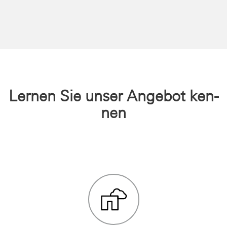
Ler­nen Sie unser An­ge­bot ken­
nen