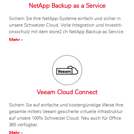
NetApp Back­up as a Ser­vice
Si­chern Sie Ihre NetApp-Sys­te­me ein­fach und si­cher in
un­se­re Schwei­zer Cloud. Volle In­te­gra­ti­on und In­ves­ti­ti­
ons­schutz mit dem store2.ch NetApp Back­up as Ser­vice.
Mehr ›
Veeam Cloud Con­nect
Si­chern Sie auf ein­fa­che und kos­ten­güns­ti­ge Weise Ihre
ge­sam­te mit­tels Veeam ge­si­cher­te vir­tu­el­le In­fra­struk­tur
auf un­se­re 100% Schwei­zer Cloud. Neu auch für Of­fice
365 ver­füg­bar.
Mehr ›