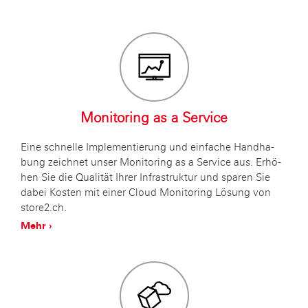
Mo­ni­to­ring as a Ser­vice
Eine schnel­le Im­ple­men­tie­rung und ein­fa­che Hand­ha­
bung zeich­net unser Mo­ni­to­ring as a Ser­vice aus. Er­hö­
hen Sie die Qua­li­tät Ihrer In­fra­struk­tur und spa­ren Sie
dabei Kos­ten mit einer Cloud Mo­ni­to­ring Lö­sung von
store2.ch.
Mehr ›