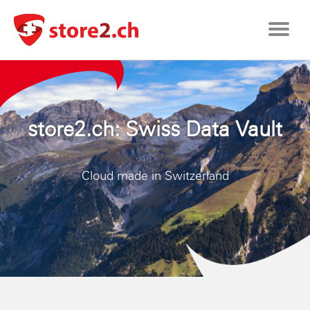
Toggle
navigat
store2.ch: Swiss Data Vault
Cloud made in Switzerland