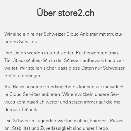
Über store2.ch
Wir sind ein rei­ner Schwei­zer Cloud An­bie­ter mit struk­tu­
rier­ten Ser­vices.
Ihre Daten wer­den in zer­ti­fi­zier­ten Re­chen­zen­tren (min.
Tier 3) aus­schliess­lich in der Schweiz auf­be­wahrt und ver­
wal­tet. Wir stel­len si­cher, dass diese Daten nur Schwei­zer
Recht un­ter­lie­gen.
Auf Basis un­se­res Grund­an­ge­bo­tes kön­nen wir in­di­vi­du­el­
le Cloud Ser­vices an­bie­ten. Wir ent­wi­ckeln un­se­re Ser­
vices kon­ti­nu­ier­lich wei­ter und set­zen immer auf die mo­
derns­te Tech­nik.
Die Schwei­zer Tu­gen­den wie In­no­va­ti­on, Fair­ness, Prä­zi­si­
on, Sta­bi­li­tät und Zu­ver­läs­sig­keit sind unser Kredo.