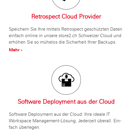
Re­tro­s­pect Cloud Pro­vi­der
Spei­chern Sie Ihre mit­tels Re­tro­s­pect ge­schütz­ten Daten
ein­fach on­line in un­se­re store2.ch Schwei­zer Cloud und
er­hö­hen Sie so mü­he­los die Si­cher­heit Ihrer Back­ups.
Mehr ›
Soft­ware De­ploy­ment aus der Cloud
Soft­ware De­ploy­ment aus der Cloud: Ihre idea­le IT
Works­pace Ma­nage­ment-Lö­sung. Je­der­zeit über­all. Ein­
fach über­le­gen.